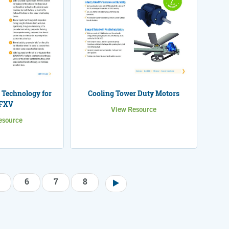
Technology for
Cooling Tower Duty Motors
 FXV
View Resource
esource
6
7
8