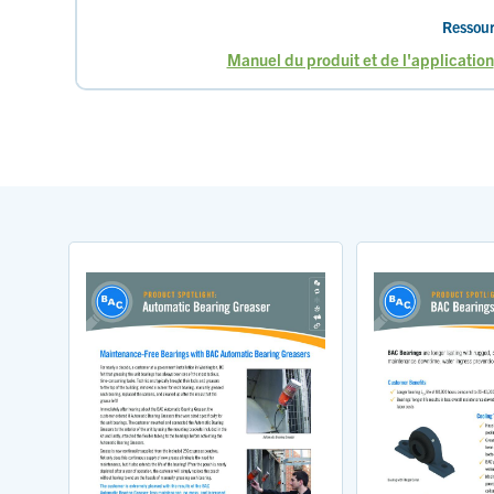
Ressour
Manuel du produit et de l'application
Page
Page
Page
Page
P
courante