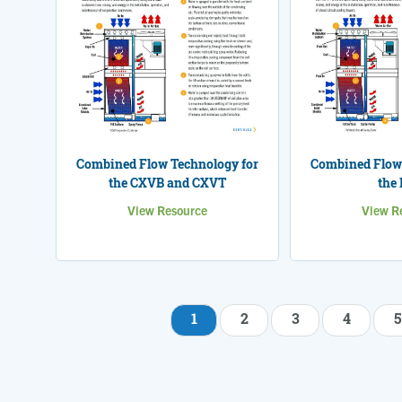
Combined Flow Technology for
Combined Flow 
the CXVB and CXVT
the
View Resource
View R
1
2
3
4
5
Pagination