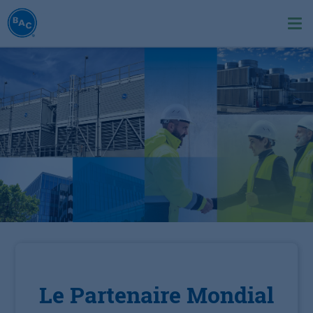
Aller
au
Ope
contenu
me
principal
Le Partenaire Mondial