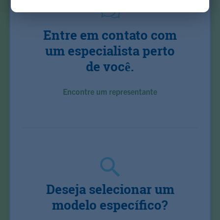
Entre em contato com
um especialista perto
de você.
Encontre um representante
Deseja selecionar um
modelo específico?