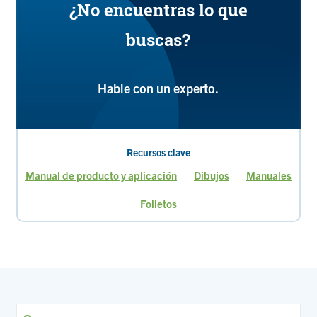
¿No encuentras lo que
buscas?
Hable con un experto.
Recursos clave
Manual de producto y aplicación
Dibujos
Manuales
Folletos
Página
Página
Página
Página
Página
Página
Página
Págin
actual