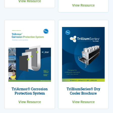
View Resource
View Resource
TrilliumSeries® Dry
TriArmor® Corrosion
Cooler Brochure
Protection System
View Resource
View Resource