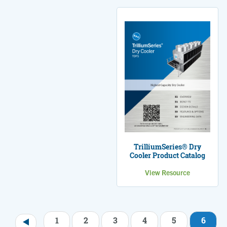
TrilliumSeries® Dry
Cooler Product Catalog
View Resource
1
2
3
4
5
6
Paginación