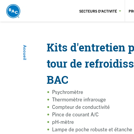
Aller
au
SECTEURS D'ACTIVITÉ
PR
contenu
principal
Kits d'entretien 
Accueil
Fil d'Ariane
tour de refroidi
BAC
Psychromètre
Thermomètre infrarouge
Compteur de conductivité
Pince de courant A/C
pH-mètre
Lampe de poche robuste et étanche