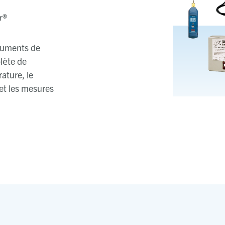
r®
truments de
lète de
ature, le
 et les mesures