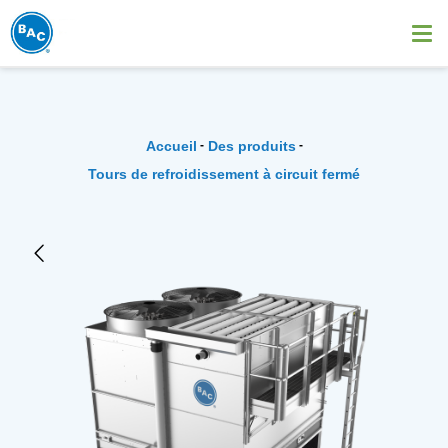
Aller
au
Ope
contenu
me
principal
Accueil
Des produits
Fil
Tours de refroidissement à circuit fermé
d'Ariane