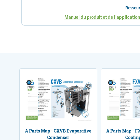
Ressour
Manuel du produit et de l'application
Page
Page
Page
Page
Page
P
courante
A Parts Map - CXVB Evaporative
A Parts Map - FX
Condenser
Coolin