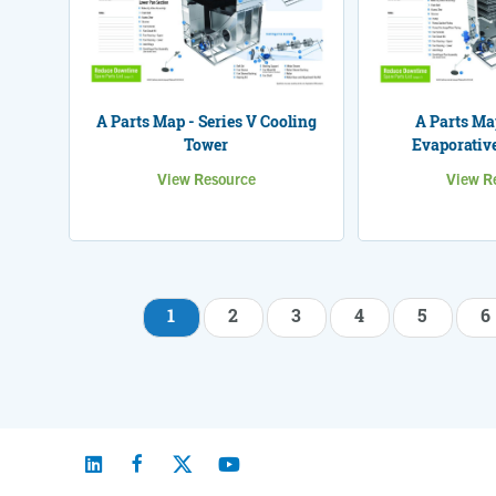
A Parts Map - Series V Cooling
A Parts Map
Tower
Evaporativ
View Resource
View R
1
2
3
4
5
6
Pagination