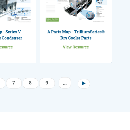
 - Series V
A Parts Map - TrilliumSeries®
e Condenser
Dry Cooler Parts
esource
View Resource
…
7
8
9