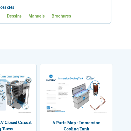
ces clés
Dessins
Manuels
Brochures
age
Page
Page
Page
V Closed Circuit
A Parts Map - Immersion
g Tower
Cooling Tank