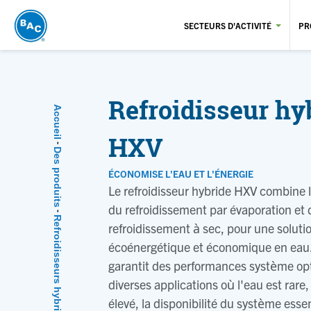
Aller
au
SECTEURS D'ACTIVITÉ
PR
contenu
principal
Refroidisseur hy
Accueil
Fil d'Ariane
HXV
Des produits
ÉCONOMISE L'EAU ET L'ÉNERGIE
Le refroidisseur hybride HXV combine 
du refroidissement par évaporation et 
Refroidisseurs hybrides
refroidissement à sec, pour une soluti
écoénergétique et économique en eau
garantit des performances système op
diverses applications où l'eau est rare
élevé, la disponibilité du système essen