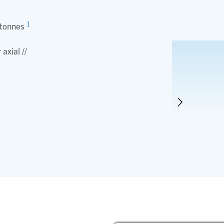
1
 tonnes
 axial //