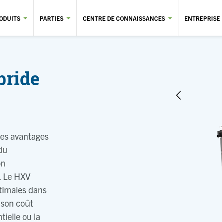
ODUITS
PARTIES
CENTRE DE CONNAISSANCES
ENTREPRISE
bride
les avantages
du
on
. Le HXV
timales dans
, son coût
tielle ou la