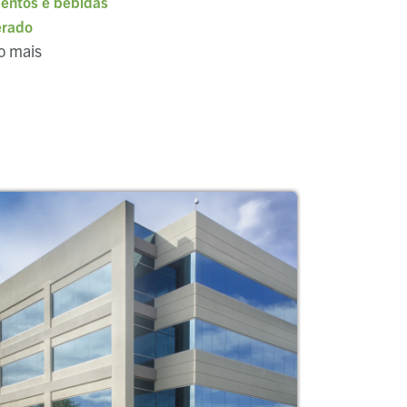
entos e bebidas
erado
o mais