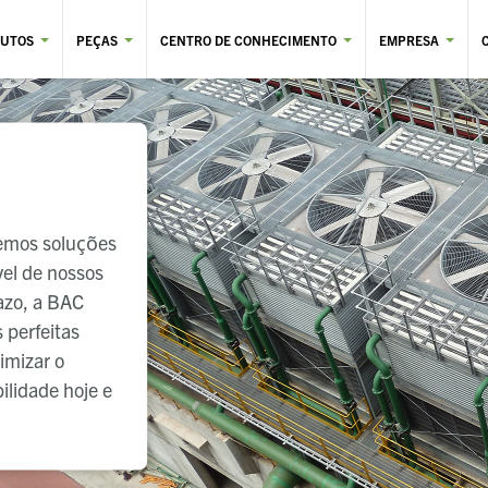
UTOS
PEÇAS
CENTRO DE CONHECIMENTO
EMPRESA
cemos soluções
vel de nossos
razo, a BAC
s perfeitas
imizar o
ilidade hoje e