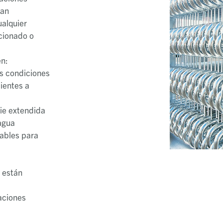
dan
alquier
icionado o
en:
s condiciones
ientes a
cie extendida
agua
iables para
 están
aciones