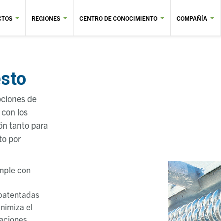
CTOS
REGIONES
CENTRO DE CONOCIMIENTO
COMPAÑÍA
sto
 de ayuda a la navegación
pciones de
 con los
ón tanto para
to por
umple con
 patentadas
nimiza el
taciones