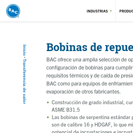
Pasar
al
INDUSTRIAS
PRODU
contenido
principal
Bobinas de repue
Inicio
Sobrescribir enlaces
BAC ofrece una amplia selección de o
Transferencia de calor
configuración de bobinas para cumplir
requisitos térmicos y de caída de presi
BAC como para equipos de enfriamien
evaporación de otros fabricantes.
Construcción de grado industrial, c
ASME B31.5
Las bobinas de serpentina estándar
son de calibre 16 y HDGAF, lo que mi
potencial de incrustaciones e incrus