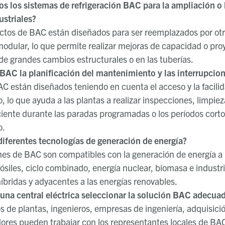
s los sistemas de refrigeración BAC para la ampliación o
ustriales?
tos de BAC están diseñados para ser reemplazados por otro
odular, lo que permite realizar mejoras de capacidad o proy
de grandes cambios estructurales o en las tuberías.
AC la planificación del mantenimiento y las interrupcione
C están diseñados teniendo en cuenta el acceso y la facili
 lo que ayuda a las plantas a realizar inspecciones, limpie
iente durante las paradas programadas o los períodos corto
o.
iferentes tecnologías de generación de energía?
ones de BAC son compatibles con la generación de energía a 
ósiles, ciclo combinado, energía nuclear, biomasa e industr
híbridas y adyacentes a las energías renovables.
na central eléctrica seleccionar la solución BAC adecua
os de plantas, ingenieros, empresas de ingeniería, adquisici
ores pueden trabajar con los representantes locales de BAC