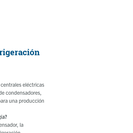
rigeración
 centrales eléctricas
 de condensadores,
 para una producción
gía?
ensador, la
rigeración