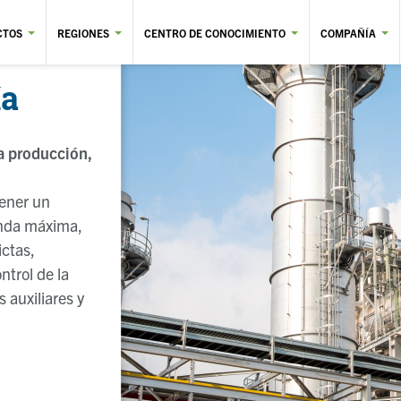
CTOS
REGIONES
CENTRO DE CONOCIMIENTO
COMPAÑÍA
ía
a producción,
tener un
anda máxima,
ictas,
ntrol de la
 auxiliares y