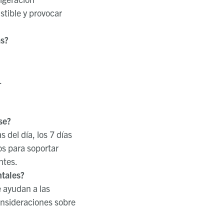
tible y provocar
as?
.
se?
 del día, los 7 días
os para soportar
ntes.
ntales?
e ayudan a las
onsideraciones sobre