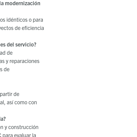
 la modernización
s idénticos o para
ectos de eficiencia
s del servicio?
dad de
zas y reparaciones
s de
partir de
ial, así como con
da?
ón y construcción
 para evaluar la