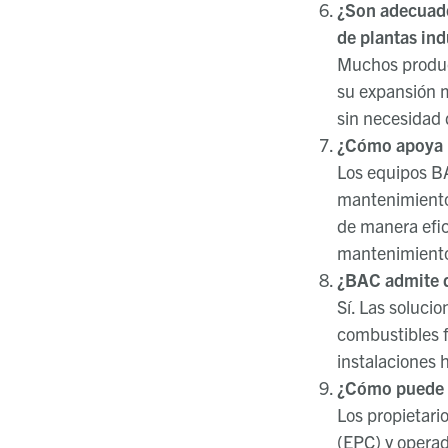
¿Son adecuado
de plantas ind
Muchos produc
su expansión m
sin necesidad 
¿Cómo apoya B
Los equipos BA
mantenimiento,
de manera efic
mantenimient
¿BAC admite d
Sí. Las soluci
combustibles f
instalaciones 
¿Cómo puede u
Los propietari
(EPC) y operad